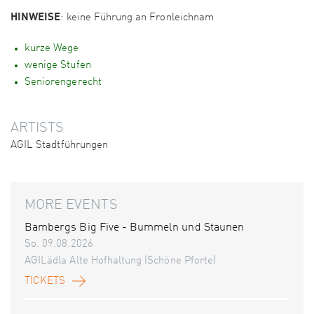
HINWEISE
: keine Führung an Fronleichnam
kurze Wege
wenige Stufen
Seniorengerecht
ARTISTS
AGIL Stadtführungen
MORE EVENTS
Bambergs Big Five - Bummeln und Staunen
So. 09.08.2026
AGILädla Alte Hofhaltung (Schöne Pforte)
TICKETS