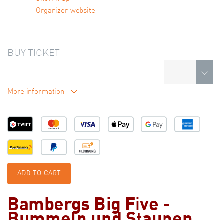
Organizer website
BUY TICKET
More information
ADD TO CART
Bambergs Big Five -
Bummeln und Staunen