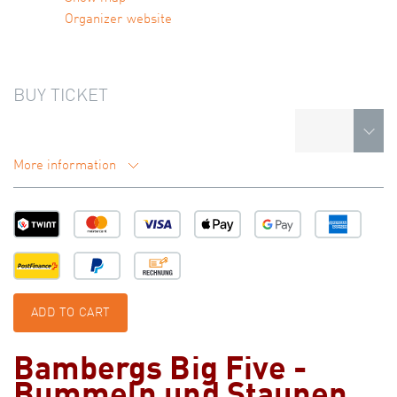
Organizer website
BUY TICKET
More information
ADD TO CART
Bambergs Big Five -
Bummeln und Staunen