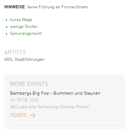
HINWEISE
: keine Führung an Fronleichnam
kurze Wege
wenige Stufen
Seniorengerecht
ARTISTS
AGIL Stadtführungen
MORE EVENTS
Bambergs Big Five - Bummeln und Staunen
So. 09.08.2026
AGILädla Alte Hofhaltung (Schöne Pforte)
TICKETS