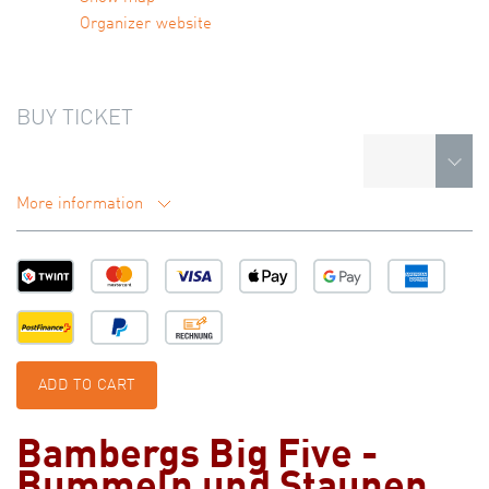
Organizer website
BUY TICKET
More information
ADD TO CART
Bambergs Big Five -
Bummeln und Staunen