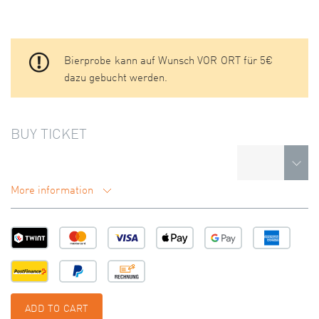
Bierprobe kann auf Wunsch VOR ORT für 5€
dazu gebucht werden.
BUY TICKET
More information
ADD TO CART