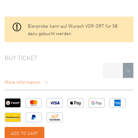
Bierprobe kann auf Wunsch VOR ORT für 5€
dazu gebucht werden.
BUY TICKET
More information
ADD TO CART