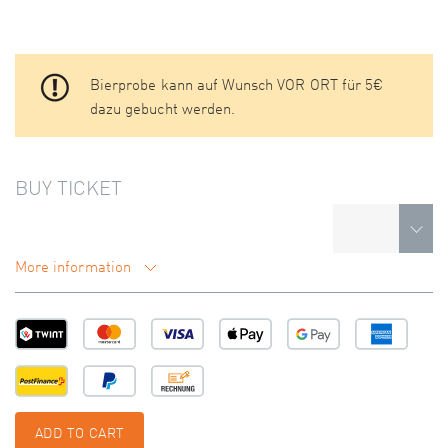
Bierprobe kann auf Wunsch VOR ORT für 5€
dazu gebucht werden.
BUY TICKET
More information
ADD TO CART