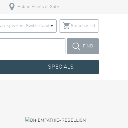
Public Points of Sale
an-speaking Switzerland
Shop basket
FIND
SPECIALS