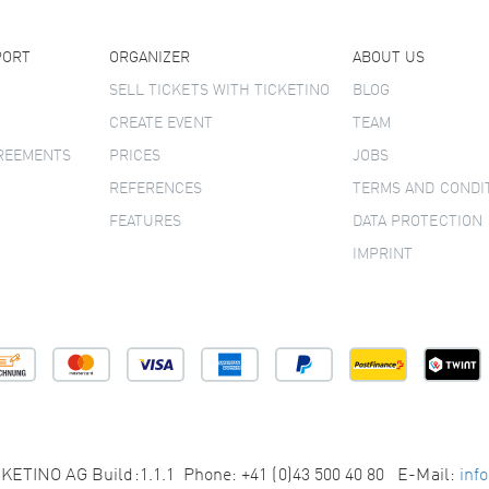
PORT
ORGANIZER
ABOUT US
SELL TICKETS WITH TICKETINO
BLOG
CREATE EVENT
TEAM
GREEMENTS
PRICES
JOBS
REFERENCES
TERMS AND CONDI
FEATURES
DATA PROTECTION
IMPRINT
KETINO AG Build:1.1.1 Phone: +41 (0)43 500 40 80 E-Mail:
inf