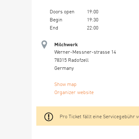
Doors open
19:00
Begin
19:30
End
22:00
Milchwerk
Werner-Messner-strasse 14
78315 Radofzell
Germany
Show map
Organizer website
Pro Ticket fällt eine Servicegebühr vo