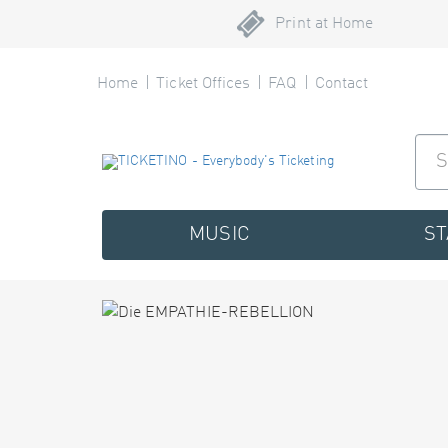
Print at Home
Home
Ticket Offices
FAQ
Contact
MUSIC
S