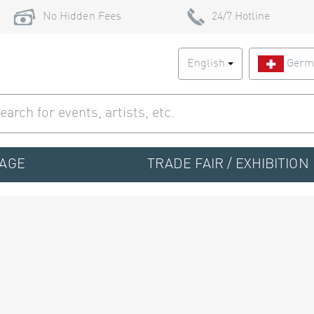
No Hidden Fees
24/7 Hotline
English
Germ
TAGE
TRADE FAIR / EXHIBITION