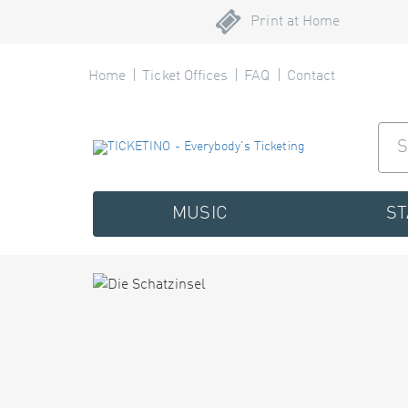
Print at Home
Home
Ticket Offices
FAQ
Contact
MUSIC
S