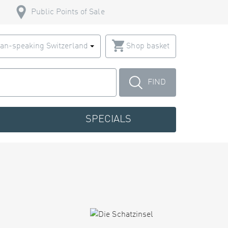
Public Points of Sale
an-speaking Switzerland
Shop basket
FIND
SPECIALS