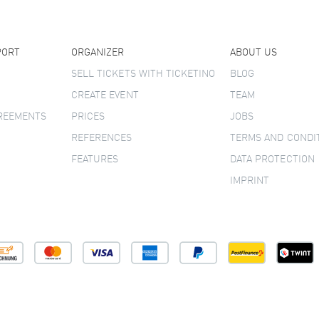
PORT
ORGANIZER
ABOUT US
SELL TICKETS WITH TICKETINO
BLOG
CREATE EVENT
TEAM
GREEMENTS
PRICES
JOBS
REFERENCES
TERMS AND CONDI
FEATURES
DATA PROTECTION
IMPRINT