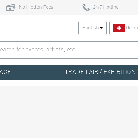
No Hidden Fees
24/7 Hotline
English
Germ
TAGE
TRADE FAIR / EXHIBITION