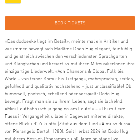
BOOK TICKETS
«Das dodoeske liegt im Detail», meinte mal ein Kritiker und
wie immer bewegt sich Madâme Dodo Hug elegant, feinfühlig
und geistreich zwischen den verschiedensten Sprachgärten
und Klangfarben und kreiert so mit ihren MitmusikerInnen ihre
einzigartige Liederwelt. «Von Chansons & Global Folk bis
World – von feiner Komik bis Tiefgang», mehrsprachig, zeitlos,
gefühlvoll und qualitativ hochstehend – just unclassifiable! Ob
humorvoll, poetisch, erhellend oder verspielt: Dodo Hug
bewegt. Fragt man sie zu ihrem Leben, sagt sie lächelnd:
«Mini Loufbahn isch ja geng no am Loufe!» – «I bi mit eim
Fuess ir Vergangeheit u läbe ir Gägewart miteme diräkte,
offene Blick i d’ Zukunft» (Zitat aus dem Lied «A muso duro»
von Pierangelo Bertoli 1980). Seit Herbst 2024 ist Dodo Hug
mit ihrem Best-of-Programm zu 50 Jahre on stage live