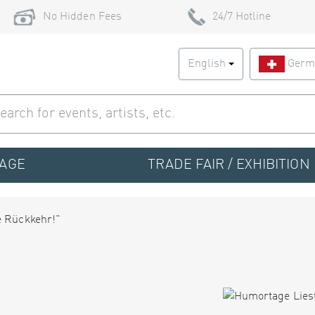
No Hidden Fees
24/7 Hotline
English
Germ
TAGE
TRADE FAIR / EXHIBITION