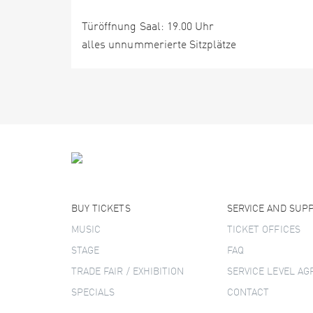
Türöffnung Saal: 19.00 Uhr
alles unnummerierte Sitzplätze
BUY TICKETS
SERVICE AND SUP
MUSIC
TICKET OFFICES
STAGE
FAQ
TRADE FAIR / EXHIBITION
SERVICE LEVEL A
SPECIALS
CONTACT