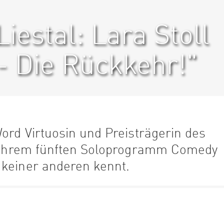
estal: Lara Stoll
- Die Rückkehr!"
Word Virtuosin und Preisträgerin des
in ihrem fünften Soloprogramm Comedy
 keiner anderen kennt.