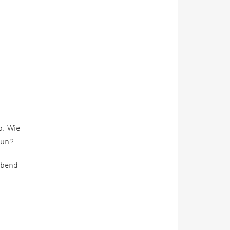
b. Wie
tun?
Abend