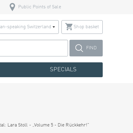
Public Points of Sale
an-speaking Switzerland
Shop basket
FIND
SPECIALS