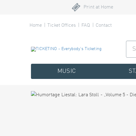
Print at Home
Home
Ticket Offices
FAQ
Contact
MUSIC
S