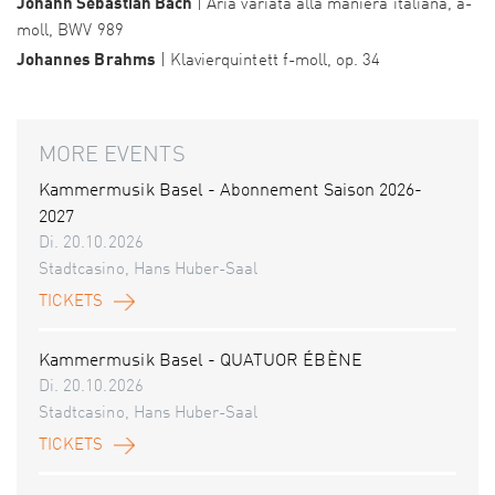
Johann Sebastian Bach
| Aria variata alla maniera italiana, a-
moll, BWV 989
Johannes Brahms
| Klavierquintett f-moll, op. 34
MORE EVENTS
Kammermusik Basel - Abonnement Saison 2026-
2027
Di. 20.10.2026
Stadtcasino, Hans Huber-Saal
TICKETS
Kammermusik Basel - QUATUOR ÉBÈNE
Di. 20.10.2026
Stadtcasino, Hans Huber-Saal
TICKETS