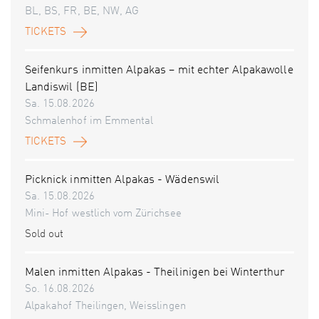
BL, BS, FR, BE, NW, AG
TICKETS
Seifenkurs inmitten Alpakas – mit echter Alpakawolle
Landiswil (BE)
Sa. 15.08.2026
Schmalenhof im Emmental
TICKETS
Picknick inmitten Alpakas - Wädenswil
Sa. 15.08.2026
Mini- Hof westlich vom Zürichsee
Sold out
Malen inmitten Alpakas - Theilinigen bei Winterthur
So. 16.08.2026
Alpakahof Theilingen, Weisslingen