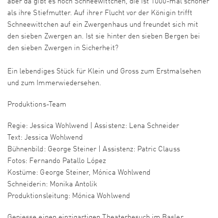
aber da gibt es noch Schneewittchen, die ist 1000-mal schöner
als ihre Stiefmutter. Auf ihrer Flucht vor der Königin trifft
Schneewittchen auf ein Zwergenhaus und freundet sich mit
den sieben Zwergen an. Ist sie hinter den sieben Bergen bei
den sieben Zwergen in Sicherheit?
Ein lebendiges Stück für Klein und Gross zum Erstmalsehen
und zum Immerwiedersehen.
Produktions-Team
Regie: Jessica Wohlwend | Assistenz: Lena Schneider
Text: Jessica Wohlwend
Bühnenbild: George Steiner | Assistenz: Patric Clauss
Fotos: Fernando Patallo López
Kostüme: George Steiner, Mónica Wohlwend
Schneiderin: Monika Antolik
Produktionsleitung: Mónica Wohlwend
Geniesse einen einzigartigen Theaterbesuch im Basler