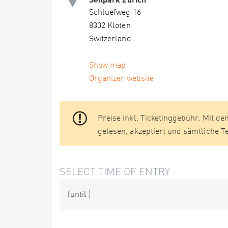
Schluefweg 16
8302 Kloten
Switzerland
Show map
Organizer website
Preise inkl. Ticketinggebühr. Mit de
gelesen, akzeptiert und sämtliche 
SELECT TIME OF ENTRY
(until
)