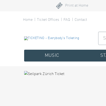
Print at Home
Home
Ticket Offices
FAQ
Contact
MUSIC
S