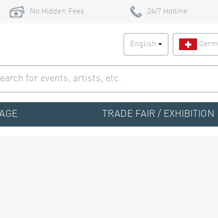
No Hidden Fees
24/7 Hotline
English
Germ
TAGE
TRADE FAIR / EXHIBITION