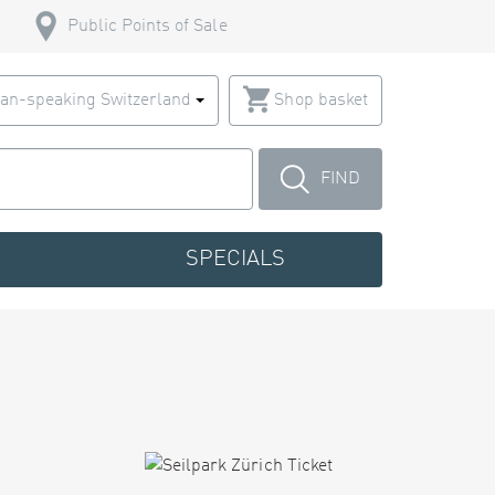
Public Points of Sale
an-speaking Switzerland
Shop basket
FIND
SPECIALS