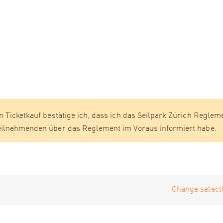
m Ticketkauf bestätige ich, dass ich das Seilpark Zürich Reglem
Teilnehmenden über das Reglement im Voraus informiert habe.
Change selecti