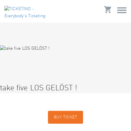
take five LOS GELÖST !
BUY TICKET