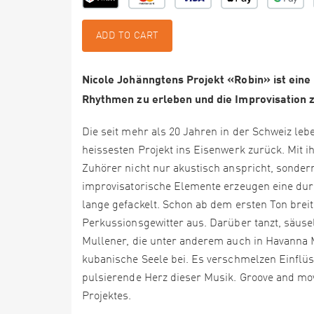
ADD TO CART
Nicole Johänngtens Projekt «Robin» ist eine E
Rhythmen zu erleben und die Improvisation 
Die seit mehr als 20 Jahren in der Schweiz le
heissesten Projekt ins Eisenwerk zurück. Mit ih
Zuhörer nicht nur akustisch anspricht, sonde
improvisatorische Elemente erzeugen eine durc
lange gefackelt. Schon ab dem ersten Ton brei
Perkussionsgewitter aus. Darüber tanzt, säuse
Mullener, die unter anderem auch in Havanna 
kubanische Seele bei. Es verschmelzen Einflü
pulsierende Herz dieser Musik. Groove and m
Projektes.