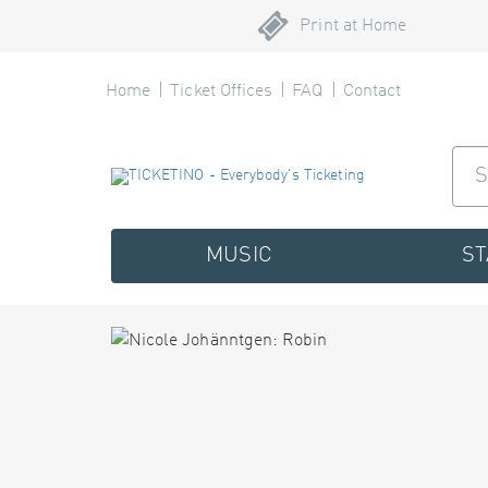
Print at Home
Home
Ticket Offices
FAQ
Contact
MUSIC
S