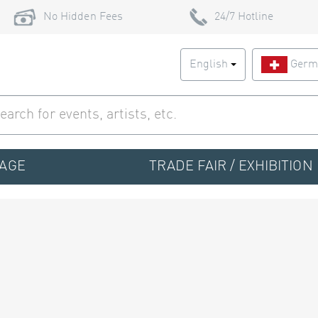
No Hidden Fees
24/7 Hotline
English
Germ
TAGE
TRADE FAIR / EXHIBITION