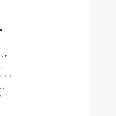
er
 die
ht
er ein
die
as