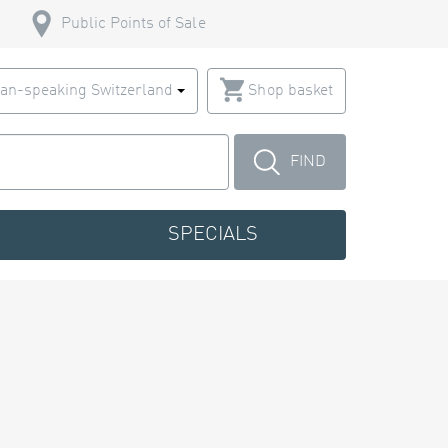
Public Points of Sale
an-speaking Switzerland
Shop basket
FIND
SPECIALS