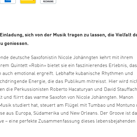
inladung, sich von der Musik tragen zu lassen, die Vielfalt d
zu geniessen.
bende deutsche Saxofonistin Nicole Johänngten kehrt mit ihrem
rem Quintett «Robin» bietet sie ein faszinierendes Erlebnis, das
rn auch emotional ergreift. Lebhafte kubanische Rhythmen und
hdringende Energie, die das Publikum mitreisst. Hier wird nic
ten die Perkussionisten Roberto Hacaturyan und David Stauffach
lt und flirrt das warme Saxofon von Nicole Johänngten. Manon
Musik studiert hat, steuert am Flügel mit Tumbao und Montuno 
sse aus Europa, Südamerika und New Orleans. Der Groove ist d
ove – eine perfekte Zusammenfassung dieses lebensbejahenden