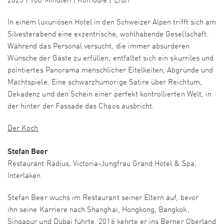
2023 | 100 Minuten | Komödie | E/d/f
In einem luxuriösen Hotel in den Schweizer Alpen trifft sich am
Silvesterabend eine exzentrische, wohlhabende Gesellschaft.
Während das Personal versucht, die immer absurderen
Wünsche der Gäste zu erfüllen, entfaltet sich ein skurriles und
pointiertes Panorama menschlicher Eitelkeiten, Abgründe und
Machtspiele. Eine schwarzhumorige Satire über Reichtum,
Dekadenz und den Schein einer perfekt kontrollierten Welt, in
der hinter der Fassade das Chaos ausbricht.
Der Koch
Stefan Beer
Restaurant Radius, Victoria-Jungfrau Grand Hotel & Spa,
Interlaken
Stefan Beer wuchs im Restaurant seiner Eltern auf, bevor
ihn seine Karriere nach Shanghai, Hongkong, Bangkok,
Singapur und Dubai führte. 2016 kehrte er ins Berner Oberland