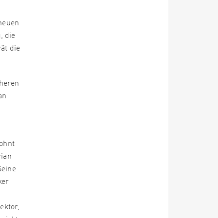
 neuen
, die
ät die
üheren
an
wohnt
rian
Seine
ker
,
ektor,