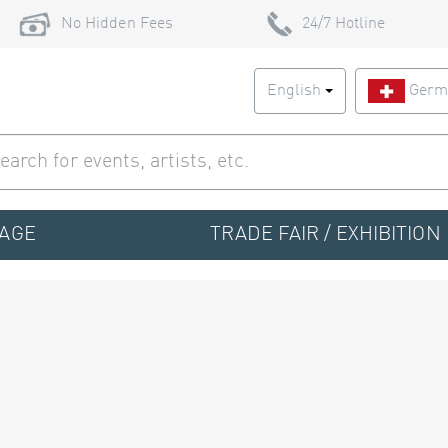
No Hidden Fees
24/7 Hotline
English
Germ
TAGE
TRADE FAIR / EXHIBITION