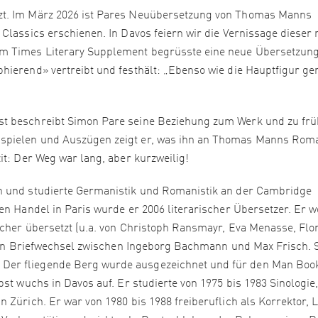
zt. Im März 2026 ist Pares Neuübersetzung von Thomas Manns
Classics erschienen. In Davos feiern wir die Vernissage dieser
m Times Literary Supplement begrüsste eine neue Übersetzung
ierend» vertreibt und festhält: „Ebenso wie die Hauptfigur ger
st beschreibt Simon Pare seine Beziehung zum Werk und zu fr
spielen und Auszügen zeigt er, was ihn an Thomas Manns Rom
it: Der Weg war lang, aber kurzweilig!
n und studierte Germanistik und Romanistik an der Cambridge
en Handel in Paris wurde er 2006 literarischer Übersetzer. Er 
ücher übersetzt (u.a. von Christoph Ransmayr, Eva Menasse, Flo
t den Briefwechsel zwischen Ingeborg Bachmann und Max Frisch. 
Der fliegende Berg wurde ausgezeichnet und für den Man Boo
st wuchs in Davos auf. Er studierte von 1975 bis 1983 Sinologie
 Zürich. Er war von 1980 bis 1988 freiberuflich als Korrektor, L