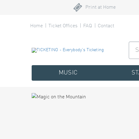
Print at Home
Home
Ticket Offices
FAQ
Contact
MUSIC
S