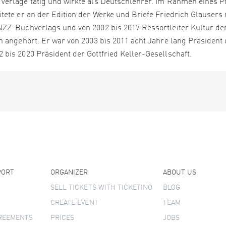
Verlage tätig und wirkte als Deutschlehrer. Im Rahmen eines P
ete er an der Edition der Werke und Briefe Friedrich Glausers 
NZZ-Buchverlags und von 2002 bis 2017 Ressortleiter Kultur d
n angehört. Er war von 2003 bis 2011 acht Jahre lang Präsident 
bis 2020 Präsident der Gottfried Keller-Gesellschaft.
PORT
ORGANIZER
ABOUT US
SELL TICKETS WITH TICKETINO
BLOG
CREATE EVENT
TEAM
GREEMENTS
PRICES
JOBS