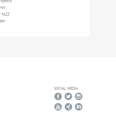
rojekts
mit.
er NZZ
der
SOCIAL MEDIA