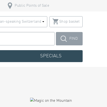
Public Points of Sale
an-speaking Switzerland
Shop basket
FIND
SPECIALS