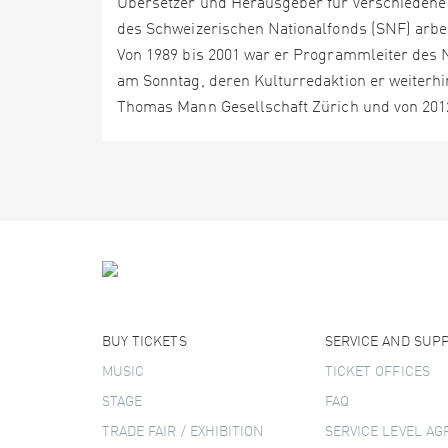
Übersetzer und Herausgeber für verschiedene 
des Schweizerischen Nationalfonds (SNF) arbeit
Von 1989 bis 2001 war er Programmleiter des 
am Sonntag, deren Kulturredaktion er weiterhi
Thomas Mann Gesellschaft Zürich und von 2012 
BUY TICKETS
SERVICE AND SUP
MUSIC
TICKET OFFICES
STAGE
FAQ
TRADE FAIR / EXHIBITION
SERVICE LEVEL A