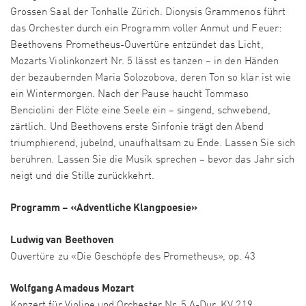
Grossen Saal der Tonhalle Zürich. Dionysis Grammenos führt
das Orchester durch ein Programm voller Anmut und Feuer:
Beethovens Prometheus-Ouvertüre entzündet das Licht,
Mozarts Violinkonzert Nr. 5 lässt es tanzen – in den Händen
der bezaubernden Maria Solozobova, deren Ton so klar ist wie
ein Wintermorgen. Nach der Pause haucht Tommaso
Benciolini der Flöte eine Seele ein – singend, schwebend,
zärtlich. Und Beethovens erste Sinfonie trägt den Abend
triumphierend, jubelnd, unaufhaltsam zu Ende. Lassen Sie sich
berühren. Lassen Sie die Musik sprechen – bevor das Jahr sich
neigt und die Stille zurückkehrt.
Programm – «Adventliche Klangpoesie»
Ludwig van Beethoven
Ouvertüre zu «Die Geschöpfe des Prometheus», op. 43
Wolfgang Amadeus Mozart
Konzert für Violine und Orchester Nr. 5 A-Dur, KV 219