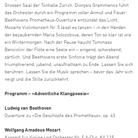
Grossen Saal der Tonhalle Zürich. Dionysis Grammenos führt
das Orchester durch ein Programm voller Anmut und Feuer:
Beethovens Prometheus-Ouvertüre entzündet das Licht,
Mozarts Violinkonzert Nr. 5 lässt es tanzen – in den Händen
der bezaubernden Maria Solozobova, deren Ton so klar ist wie
ein Wintermorgen. Nach der Pause haucht Tommaso
Benciolini der Flöte eine Seele ein – singend, schwebend,
zärtlich. Und Beethovens erste Sinfonie trägt den Abend
triumphierend, jubelnd, unaufhaltsam zu Ende. Lassen Sie sich
berühren. Lassen Sie die Musik sprechen – bevor das Jahr sich
neigt und die Stille zurückkehrt.
Programm – «Adventliche Klangpoesie»
Ludwig van Beethoven
Ouvertüre zu «Die Geschöpfe des Prometheus», op. 43
Wolfgang Amadeus Mozart
Konzert für Violine und Orchester Nr. 5 A-Dur, KV 219