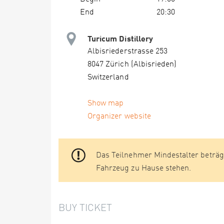
End
20:30
Turicum Distillery
Albisriederstrasse 253
8047 Zürich (Albisrieden)
Switzerland
Show map
Organizer website
Das Teilnehmer Mindestalter beträgt
Fahrzeug zu Hause stehen.
BUY TICKET