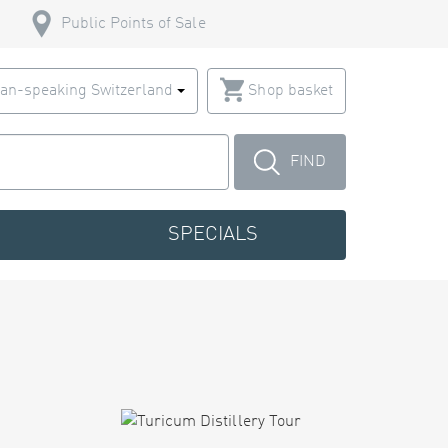
Public Points of Sale
an-speaking Switzerland
Shop basket
FIND
SPECIALS