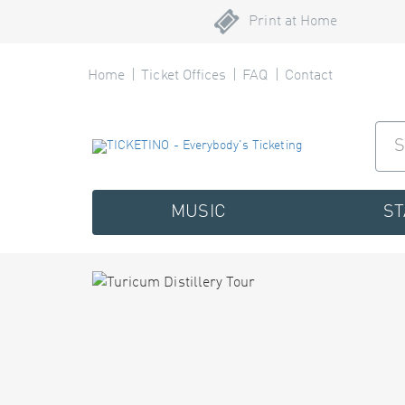
Print at Home
Home
Ticket Offices
FAQ
Contact
MUSIC
S