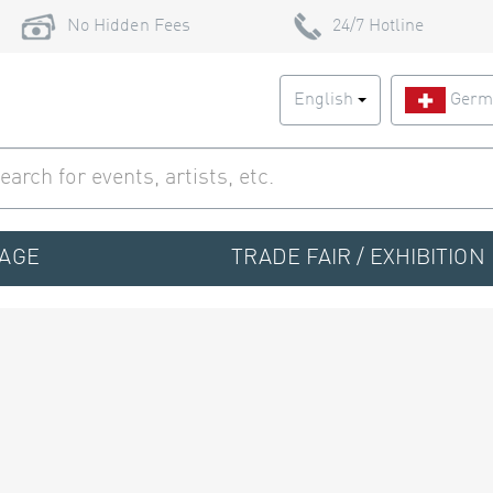
No Hidden Fees
24/7 Hotline
English
Germ
TAGE
TRADE FAIR / EXHIBITION