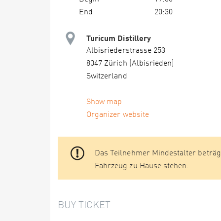
End
20:30
Turicum Distillery
Albisriederstrasse 253
8047 Zürich (Albisrieden)
Switzerland
Show map
Organizer website
Das Teilnehmer Mindestalter beträgt
Fahrzeug zu Hause stehen.
BUY TICKET