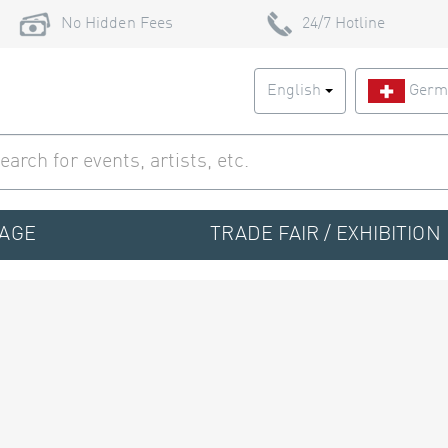
No Hidden Fees
24/7 Hotline
English
Germ
TAGE
TRADE FAIR / EXHIBITION