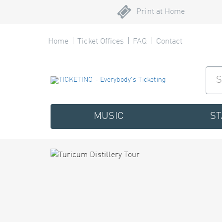
Print at Home
Home
Ticket Offices
FAQ
Contact
MUSIC
S