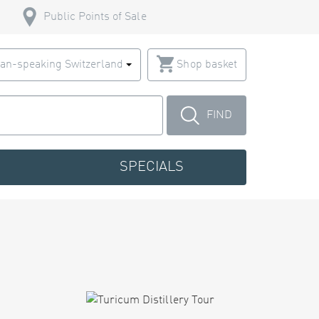
Public Points of Sale
an-speaking Switzerland
Shop basket
FIND
SPECIALS