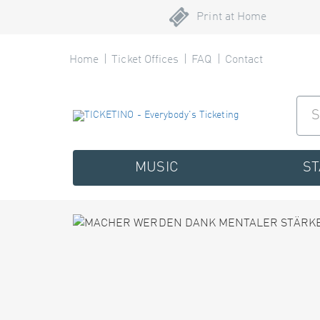
Print at Home
Home
Ticket Offices
FAQ
Contact
MUSIC
S