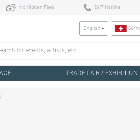
No Hidden Fees
24/7 Hotline
English
Germ
TAGE
TRADE FAIR / EXHIBITION