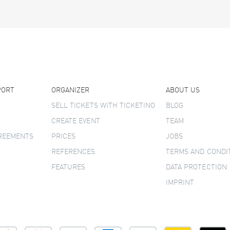
PORT
ORGANIZER
ABOUT US
SELL TICKETS WITH TICKETINO
BLOG
CREATE EVENT
TEAM
GREEMENTS
PRICES
JOBS
REFERENCES
TERMS AND CONDI
FEATURES
DATA PROTECTION
IMPRINT