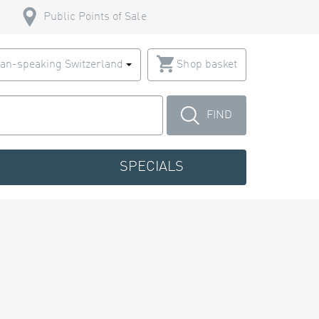
Public Points of Sale
an-speaking Switzerland
Shop basket
FIND
SPECIALS