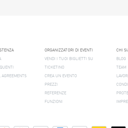
ISTENZA
ORGANIZZATORI DI EVENTI
CHI S
A
VENDI I TUOI BIGLIETTI SU
BLOG
QUENTI
TICKETINO
TEAM
L AGREEMENTS
CREA UN EVENTO
LAVOR
PREZZI
CONDI
REFERENZE
PROTE
FUNZIONI
IMPR