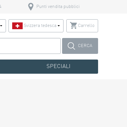
4
Punti vendita pubblici
o
Svizzera tedesca
Carrello
CERCA
SPECIALI