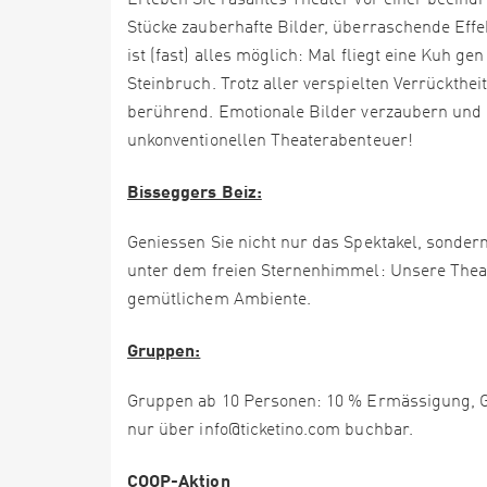
Erleben Sie rasantes Theater vor einer beeind
Stücke zauberhafte Bilder, überraschende Eff
ist (fast) alles möglich: Mal fliegt eine Kuh g
Steinbruch. Trotz aller verspielten Verrückthe
berührend. Emotionale Bilder verzaubern un
unkonventionellen Theaterabenteuer!
Bisseggers Beiz:
Geniessen Sie nicht nur das Spektakel, sonde
unter dem freien Sternenhimmel: Unsere Theat
gemütlichem Ambiente.
Gruppen:
Gruppen ab 10 Personen: 10 % Ermässigung, 
nur über info@ticketino.com buchbar.
COOP-Aktion