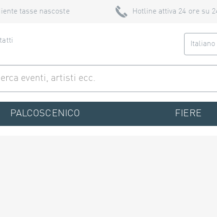
iente tasse nascoste
Hotline attiva 24 ore su 2
atti
Italian
PALCOSCENICO
FIERE