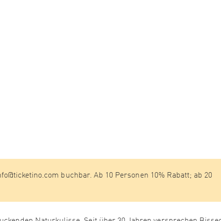
fo@ticketino.com buchbar. Ab 10 Personen 10% Rabatt; ab 20