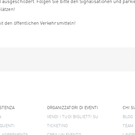
usgeschildert. Folgen Sie bitte den Signalisationen und parki
lätzen!
t den öffentlichen Verkehrsmitteln!
ISTENZA
ORGANIZZATORI DI EVENTI
CHI S
A
VENDI I TUOI BIGLIETTI SU
BLOG
QUENTI
TICKETINO
TEAM