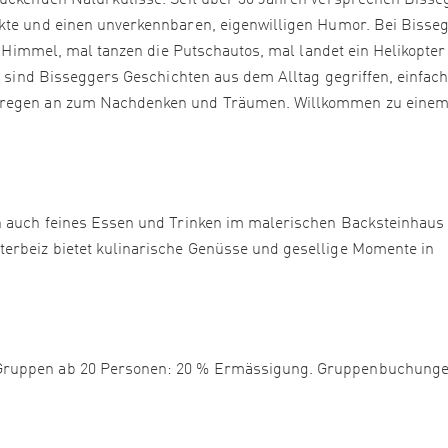
ruckenden Naturkulisse. Seit über 30 Jahren versprechen Bisse
ekte und einen unverkennbaren, eigenwilligen Humor. Bei Bisse
en Himmel, mal tanzen die Putschautos, mal landet ein Helikopter
it sind Bisseggers Geschichten aus dem Alltag gegriffen, einfac
d regen an zum Nachdenken und Träumen. Willkommen zu eine
rn auch feines Essen und Trinken im malerischen Backsteinhaus
erbeiz bietet kulinarische Genüsse und gesellige Momente in
Gruppen ab 20 Personen: 20 % Ermässigung. Gruppenbuchunge