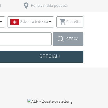
4
Punti vendita pubblici
o
Svizzera tedesca
Carrello
CERCA
SPECIALI