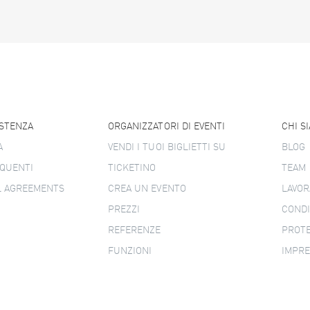
ISTENZA
ORGANIZZATORI DI EVENTI
CHI S
A
VENDI I TUOI BIGLIETTI SU
BLOG
QUENTI
TICKETINO
TEAM
L AGREEMENTS
CREA UN EVENTO
LAVOR
PREZZI
CONDI
REFERENZE
PROTE
FUNZIONI
IMPR