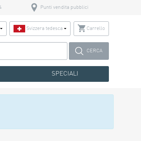
4
Punti vendita pubblici
o
Svizzera tedesca
Carrello
CERCA
SPECIALI