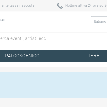
iente tasse nascoste
Hotline attiva 24 ore su 2
atti
Italian
PALCOSCENICO
FIERE