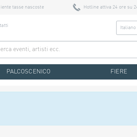
iente tasse nascoste
Hotline attiva 24 ore su 2
atti
Italian
PALCOSCENICO
FIERE