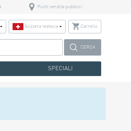
4
Punti vendita pubblici
o
Svizzera tedesca
Carrello
CERCA
SPECIALI