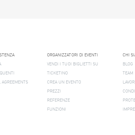
ISTENZA
ORGANIZZATORI DI EVENTI
CHI S
A
VENDI I TUOI BIGLIETTI SU
BLOG
QUENTI
TICKETINO
TEAM
L AGREEMENTS
CREA UN EVENTO
LAVOR
PREZZI
CONDI
REFERENZE
PROTE
FUNZIONI
IMPR