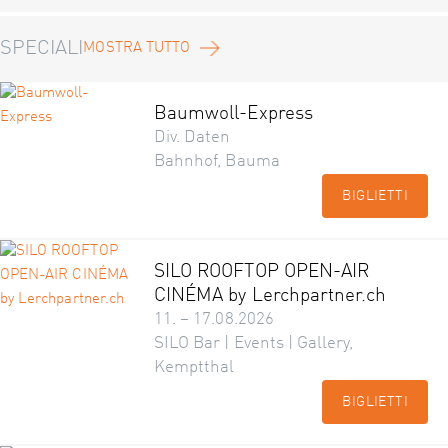
SPECIALI
MOSTRA TUTTO
Baumwoll-Express
Div. Daten
Bahnhof, Bauma
BIGLIETTI
SILO ROOFTOP OPEN-AIR
CINÉMA by Lerchpartner.ch
11. – 17.08.2026
SILO Bar | Events | Gallery,
Kemptthal
BIGLIETTI