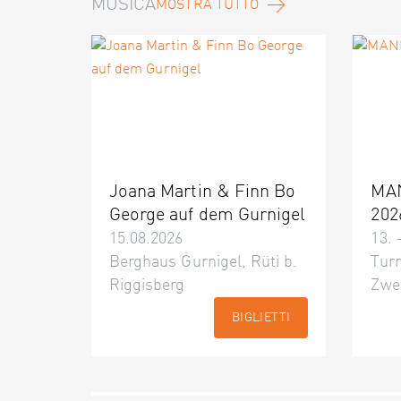
MUSICA
MOSTRA TUTTO
Joana Martin & Finn Bo
MA
George auf dem Gurnigel
202
15.08.2026
13. 
Berghaus Gurnigel, Rüti b.
Turn
Riggisberg
Zwe
BIGLIETTI