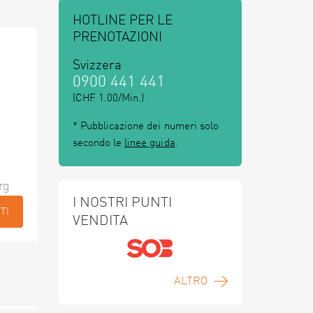
HOTLINE PER LE
PRENOTAZIONI
Svizzera
0900 441 441
(CHF 1.00/Min.)
* Pubblicazione dei numeri solo
secondo le
linee guida
.
rg
I NOSTRI PUNTI
TI
VENDITA
ALTRO