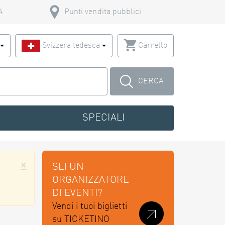
4
Punti vendita pubblici
o
Svizzera tedesca
Carrello
CERCA
SPECIALI
×
SEI UN
ORGANIZZATORE
DI EVENTI?
Vendi i tuoi biglietti
su TICKETINO