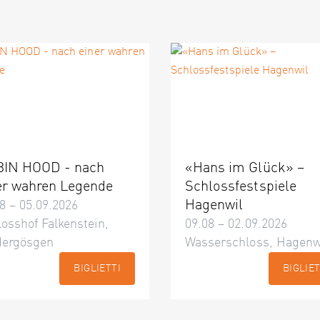
IN HOOD - nach
«Hans im Glück» –
er wahren Legende
Schlossfestspiele
Hagenwil
8 – 05.09.2026
osshof Falkenstein,
09.08 – 02.09.2026
dergösgen
Wasserschloss, Hagenw
BIGLIETTI
BIGLIET