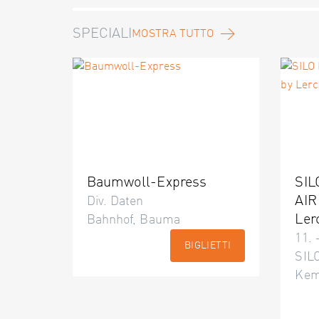
SPECIALI
MOSTRA TUTTO
Baumwoll-Express
SIL
AIR
Div. Daten
Ler
Bahnhof, Bauma
11. 
BIGLIETTI
SILO
Kem