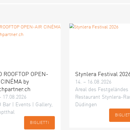
O ROOFTOP OPEN-
Stynlera Festival 202
 CINÉMA by
14. – 16.08.2026
chpartner.ch
Areal des Festgeländes
– 17.08.2026
Restaurant Stynlera-Ra
 Bar | Events | Gallery,
Düdingen
ptthal
BIGLIET
BIGLIETTI