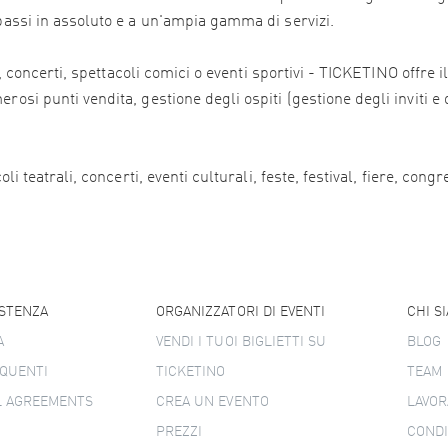
 bassi in assoluto e a un'ampia gamma di servizi.
ali, concerti, spettacoli comici o eventi sportivi - TICKETINO offr
osi punti vendita, gestione degli ospiti (gestione degli inviti e 
i teatrali, concerti, eventi culturali, feste, festival, fiere, congr
ISTENZA
ORGANIZZATORI DI EVENTI
CHI S
A
VENDI I TUOI BIGLIETTI SU
BLOG
QUENTI
TICKETINO
TEAM
L AGREEMENTS
CREA UN EVENTO
LAVOR
PREZZI
CONDI