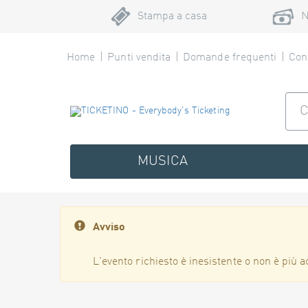
Stampa a casa
N
Home
Punti vendita
Domande frequenti
Cont
MUSICA
Avviso
L'evento richiesto è inesistente o non è più a