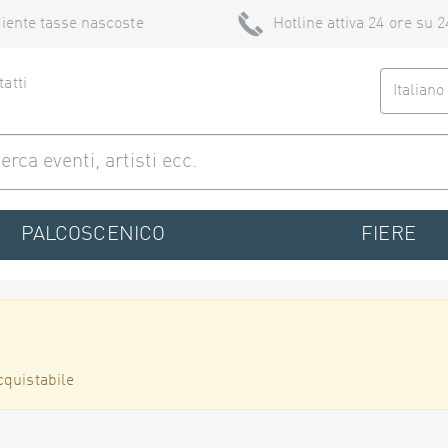
iente tasse nascoste
Hotline attiva 24 ore su 2
atti
Italian
PALCOSCENICO
FIERE
cquistabile