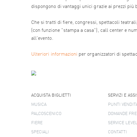
dispongono di vantaggi unici grazie ai prezzi più
Che si tratti di fiere, congressi, spettacoli teatr
(con funzione "stampa a casa"), call center e numer
all'evento.
Ulteriori informazioni
per organizzatori di spettacol
ACQUISTA BIGLIETTI
SERVIZI E ASS
MUSICA
PUNTI VENDIT
PALCOSCENICO
DOMANDE FRE
FIERE
SERVICE LEVE
SPECIALI
CONTATTI