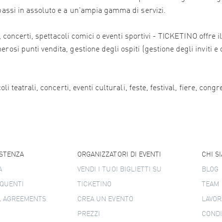
 bassi in assoluto e a un'ampia gamma di servizi.
ali, concerti, spettacoli comici o eventi sportivi - TICKETINO offr
osi punti vendita, gestione degli ospiti (gestione degli inviti e 
i teatrali, concerti, eventi culturali, feste, festival, fiere, congr
ISTENZA
ORGANIZZATORI DI EVENTI
CHI S
A
VENDI I TUOI BIGLIETTI SU
BLOG
QUENTI
TICKETINO
TEAM
L AGREEMENTS
CREA UN EVENTO
LAVOR
PREZZI
CONDI