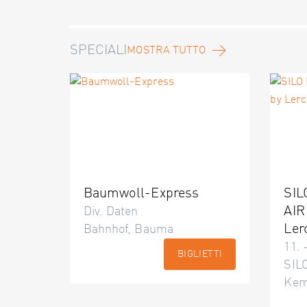
SPECIALI
MOSTRA TUTTO
Baumwoll-Express
SIL
AIR
Div. Daten
Ler
Bahnhof, Bauma
11. 
BIGLIETTI
SILO
Kem