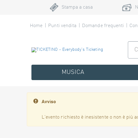
Stampa a casa
N
Home
Punti vendita
Domande frequenti
Cont
MUSICA
Avviso
L'evento richiesto è inesistente o non è più a