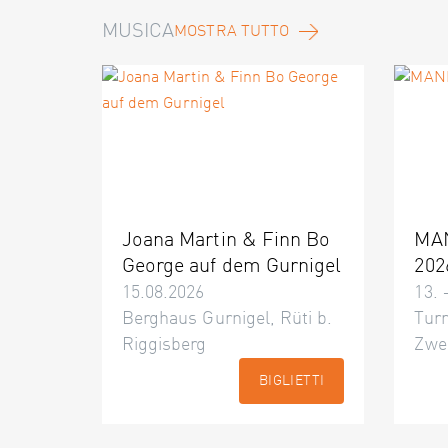
MUSICA
MOSTRA TUTTO
Joana Martin & Finn Bo
MA
George auf dem Gurnigel
202
15.08.2026
13. 
Berghaus Gurnigel, Rüti b.
Turn
Riggisberg
Zwe
BIGLIETTI