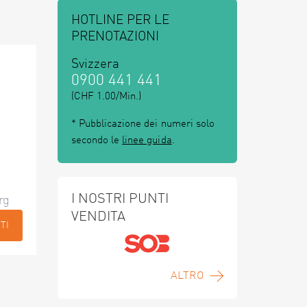
HOTLINE PER LE
PRENOTAZIONI
Svizzera
0900 441 441
(CHF 1.00/Min.)
* Pubblicazione dei numeri solo
secondo le
linee guida
.
I NOSTRI PUNTI
rg
VENDITA
TI
ALTRO