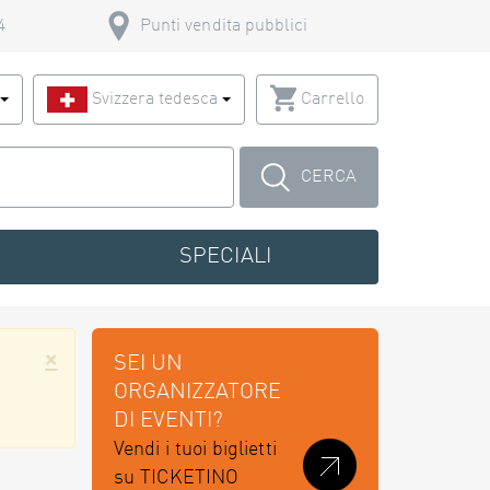
4
Punti vendita pubblici
o
Svizzera tedesca
Carrello
CERCA
SPECIALI
×
SEI UN
ORGANIZZATORE
DI EVENTI?
Vendi i tuoi biglietti
su TICKETINO