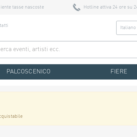
iente tasse nascoste
Hotline attiva 24 ore su 2
atti
Italian
PALCOSCENICO
FIERE
cquistabile