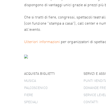
dispongono di vantaggi unici grazie ai prezzi più
Che si tratti di fiere, congressi, spettacoli teatr
(con funzione "stampa a casa"), call center e numer
all'evento.
Ulteriori informazioni
per organizzatori di spettacol
ACQUISTA BIGLIETTI
SERVIZI E ASS
MUSICA
PUNTI VENDIT
PALCOSCENICO
DOMANDE FRE
FIERE
SERVICE LEVE
SPECIALI
CONTATTI