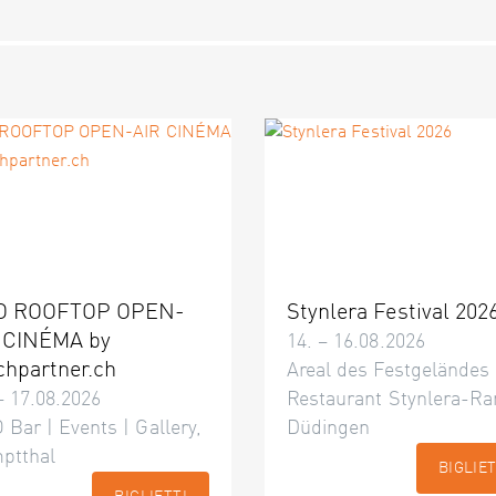
O ROOFTOP OPEN-
Stynlera Festival 202
 CINÉMA by
14. – 16.08.2026
chpartner.ch
Areal des Festgeländes
– 17.08.2026
Restaurant Stynlera-Ra
 Bar | Events | Gallery,
Düdingen
ptthal
BIGLIET