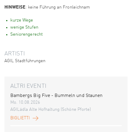
HINWEISE
: keine Führung an Fronleichnam
kurze Wege
wenige Stufen
Seniorengerecht
ARTISTI
AGIL Stadtführungen
ALTRI EVENTI
Bambergs Big Five - Bummeln und Staunen
Mo. 10.08.2026
AGILädla Alte Hofhaltung (Schöne Pforte)
BIGLIETTI