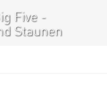
g Five -
d Staunen