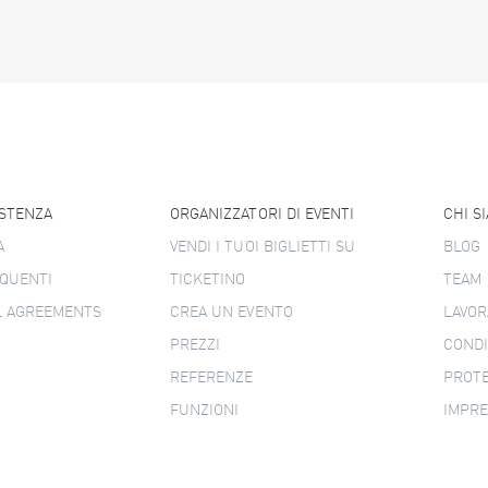
ISTENZA
ORGANIZZATORI DI EVENTI
CHI S
A
VENDI I TUOI BIGLIETTI SU
BLOG
QUENTI
TICKETINO
TEAM
L AGREEMENTS
CREA UN EVENTO
LAVOR
PREZZI
CONDI
REFERENZE
PROTE
FUNZIONI
IMPR