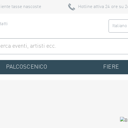
iente tasse nascoste
Hotline attiva 24 ore su 2
atti
Italian
PALCOSCENICO
FIERE