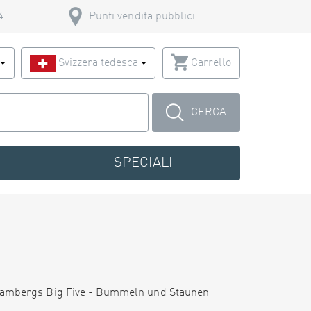
4
Punti vendita pubblici
o
Svizzera tedesca
Carrello
CERCA
SPECIALI