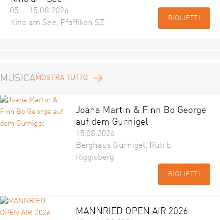
05. – 15.08.2026
BIGLIETTI
Kino am See, Pfäffikon SZ
MUSICA
MOSTRA TUTTO
Joana Martin & Finn Bo George
auf dem Gurnigel
15.08.2026
Berghaus Gurnigel, Rüti b.
Riggisberg
BIGLIETTI
MANNRIED OPEN AIR 2026