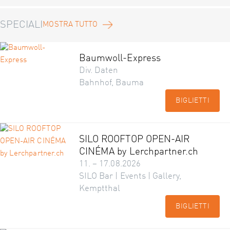
SPECIALI
MOSTRA TUTTO
Baumwoll-Express
Div. Daten
Bahnhof, Bauma
BIGLIETTI
SILO ROOFTOP OPEN-AIR
CINÉMA by Lerchpartner.ch
11. – 17.08.2026
SILO Bar | Events | Gallery,
Kemptthal
BIGLIETTI