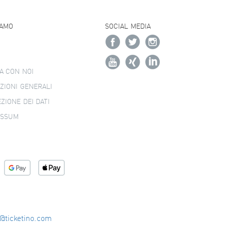
IAMO
SOCIAL MEDIA
A CON NOI
ZIONI GENERALI
ZIONE DEI DATI
ESSUM
o@ticketino.com