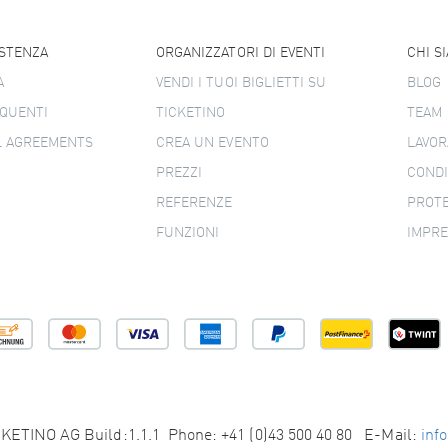
ISTENZA
ORGANIZZATORI DI EVENTI
CHI S
A
VENDI I TUOI BIGLIETTI SU
BLOG
QUENTI
TICKETINO
TEAM
L AGREEMENTS
CREA UN EVENTO
LAVOR
PREZZI
CONDI
REFERENZE
PROTE
FUNZIONI
IMPR
KETINO AG Build:1.1.1 Phone: +41 (0)43 500 40 80 E-Mail:
inf