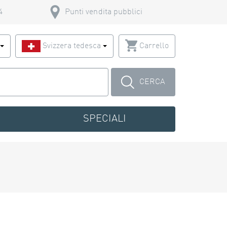
4
Punti vendita pubblici
o
Svizzera tedesca
Carrello
CERCA
SPECIALI