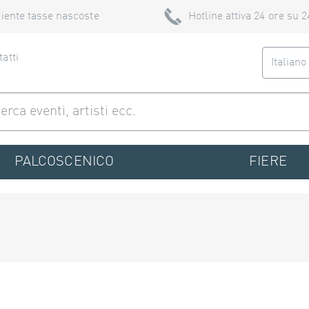
iente tasse nascoste
Hotline attiva 24 ore su 2
atti
Italian
PALCOSCENICO
FIERE