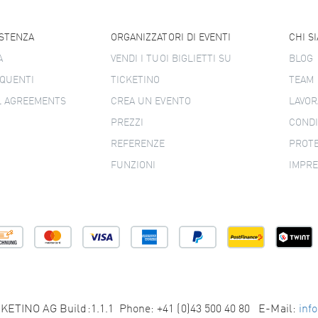
ISTENZA
ORGANIZZATORI DI EVENTI
CHI S
A
VENDI I TUOI BIGLIETTI SU
BLOG
QUENTI
TICKETINO
TEAM
L AGREEMENTS
CREA UN EVENTO
LAVOR
PREZZI
CONDI
REFERENZE
PROTE
FUNZIONI
IMPR
KETINO AG Build:1.1.1 Phone: +41 (0)43 500 40 80 E-Mail:
inf