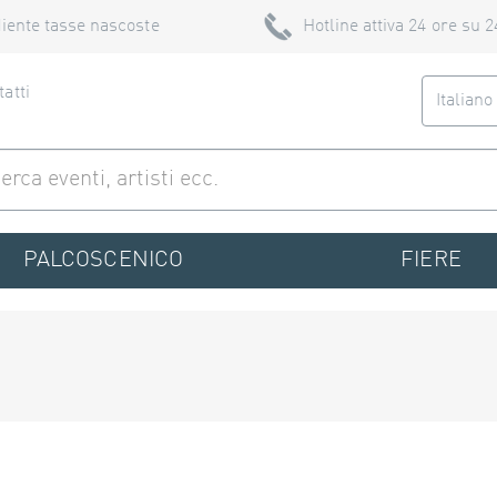
iente tasse nascoste
Hotline attiva 24 ore su 2
atti
Italian
PALCOSCENICO
FIERE