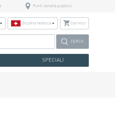
4
Punti vendita pubblici
o
Svizzera tedesca
Carrello
CERCA
SPECIALI