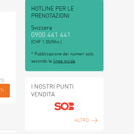
HOTLINE PER LE
PRENOTAZIONI
Svizzera
0900 441 441
(CHF 1.00/Min.)
* Pubblicazione dei numeri solo
secondo le
linee guida
.
rg
I NOSTRI PUNTI
TI
VENDITA
ALTRO