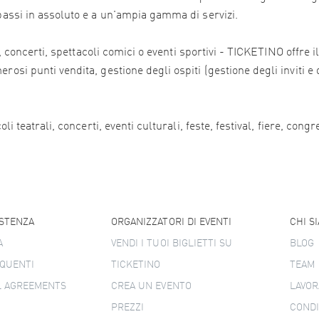
 bassi in assoluto e a un'ampia gamma di servizi.
ali, concerti, spettacoli comici o eventi sportivi - TICKETINO offr
osi punti vendita, gestione degli ospiti (gestione degli inviti e 
i teatrali, concerti, eventi culturali, feste, festival, fiere, congr
ISTENZA
ORGANIZZATORI DI EVENTI
CHI S
A
VENDI I TUOI BIGLIETTI SU
BLOG
QUENTI
TICKETINO
TEAM
L AGREEMENTS
CREA UN EVENTO
LAVOR
PREZZI
CONDI