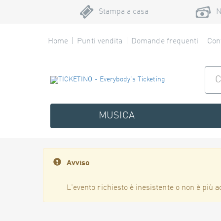
Stampa a casa
N
Home
Punti vendita
Domande frequenti
Cont
MUSICA
Avviso
L'evento richiesto è inesistente o non è più a