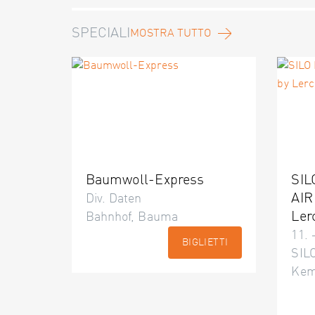
SPECIALI
MOSTRA TUTTO
Baumwoll-Express
SIL
AIR
Div. Daten
Ler
Bahnhof, Bauma
11. 
BIGLIETTI
SILO
Kem