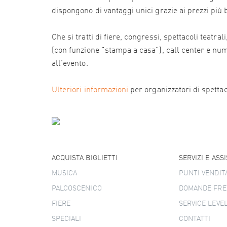
dispongono di vantaggi unici grazie ai prezzi più
Che si tratti di fiere, congressi, spettacoli teatr
(con funzione "stampa a casa"), call center e numer
all'evento.
Ulteriori informazioni
per organizzatori di spettacol
ACQUISTA BIGLIETTI
SERVIZI E ASS
MUSICA
PUNTI VENDIT
PALCOSCENICO
DOMANDE FRE
FIERE
SERVICE LEVE
SPECIALI
CONTATTI