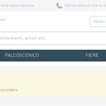
iente tasse nascoste
Hotline attiva 24 ore su 2
atti
Italian
PALCOSCENICO
FIERE
cquistabile