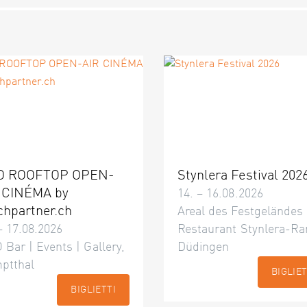
O ROOFTOP OPEN-
Stynlera Festival 202
 CINÉMA by
14. – 16.08.2026
chpartner.ch
Areal des Festgeländes
– 17.08.2026
Restaurant Stynlera-Ra
 Bar | Events | Gallery,
Düdingen
ptthal
BIGLIET
BIGLIETTI