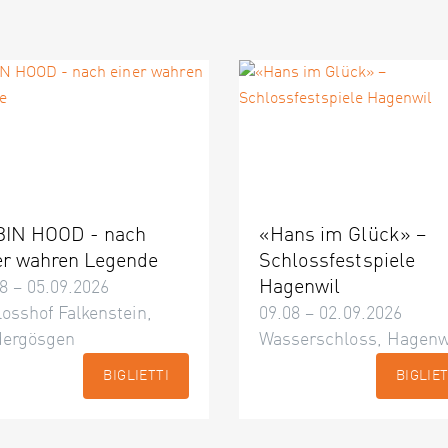
IN HOOD - nach
«Hans im Glück» –
er wahren Legende
Schlossfestspiele
Hagenwil
8 – 05.09.2026
osshof Falkenstein,
09.08 – 02.09.2026
dergösgen
Wasserschloss, Hagenw
BIGLIETTI
BIGLIET