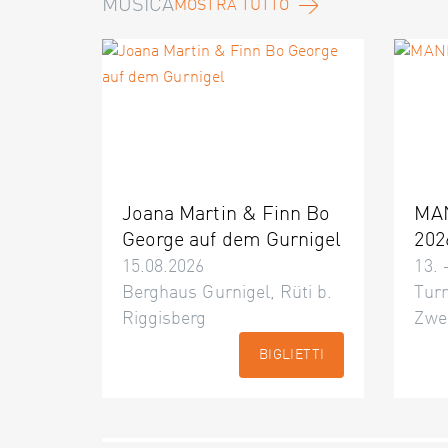
MUSICA
MOSTRA TUTTO
Joana Martin & Finn Bo
MA
George auf dem Gurnigel
202
15.08.2026
13. 
Berghaus Gurnigel, Rüti b.
Turn
Riggisberg
Zwe
BIGLIETTI