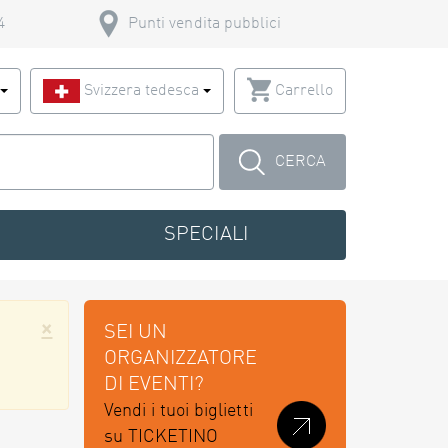
4
Punti vendita pubblici
o
Svizzera tedesca
Carrello
CERCA
SPECIALI
×
SEI UN
ORGANIZZATORE
DI EVENTI?
Vendi i tuoi biglietti
su TICKETINO