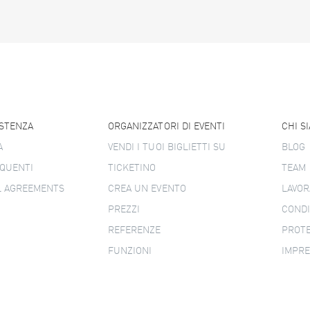
ISTENZA
ORGANIZZATORI DI EVENTI
CHI S
A
VENDI I TUOI BIGLIETTI SU
BLOG
QUENTI
TICKETINO
TEAM
L AGREEMENTS
CREA UN EVENTO
LAVOR
PREZZI
CONDI
REFERENZE
PROTE
FUNZIONI
IMPR