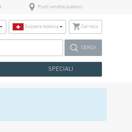
4
Punti vendita pubblici
o
Svizzera tedesca
Carrello
CERCA
SPECIALI