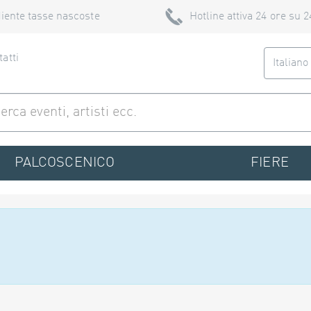
iente tasse nascoste
Hotline attiva 24 ore su 2
atti
Italian
PALCOSCENICO
FIERE