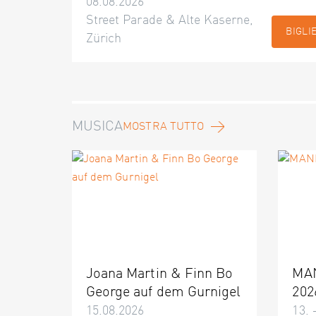
08.08.2026
Street Parade & Alte Kaserne,
BIGLI
Zürich
MUSICA
MOSTRA TUTTO
Joana Martin & Finn Bo
MA
George auf dem Gurnigel
202
15.08.2026
13. 