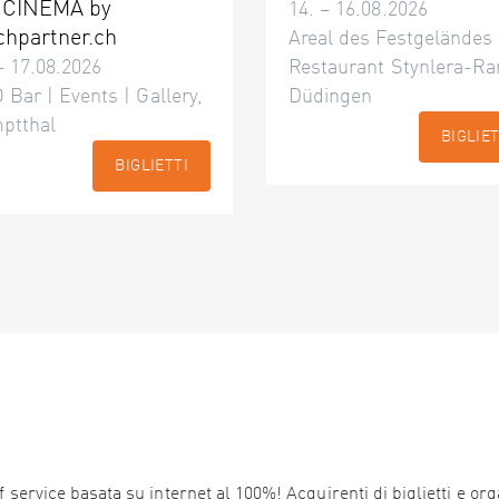
 CINÉMA by
14. – 16.08.2026
chpartner.ch
Areal des Festgeländes
– 17.08.2026
Restaurant Stynlera-Ra
 Bar | Events | Gallery,
Düdingen
ptthal
BIGLIET
BIGLIETTI
service basata su internet al 100%! Acquirenti di biglietti e orga