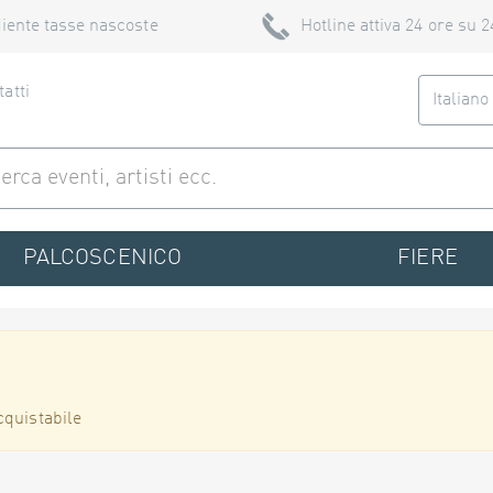
iente tasse nascoste
Hotline attiva 24 ore su 2
atti
Italian
PALCOSCENICO
FIERE
cquistabile