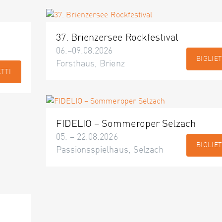
37. Brienzersee Rockfestival
06.–09.08.2026
BIGLIET
Forsthaus, Brienz
ETTI
FIDELIO – Sommeroper Selzach
05. – 22.08.2026
BIGLIET
Passionsspielhaus, Selzach