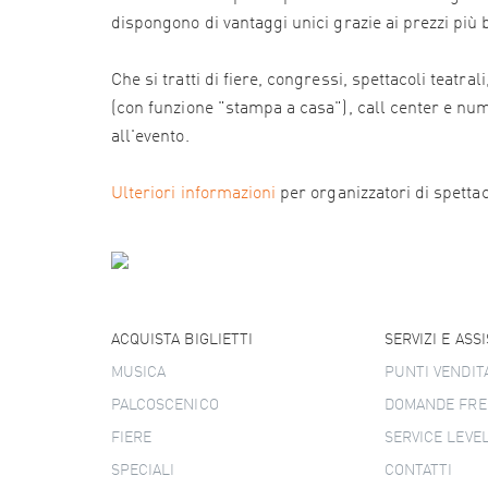
dispongono di vantaggi unici grazie ai prezzi più
Che si tratti di fiere, congressi, spettacoli teatr
(con funzione "stampa a casa"), call center e numer
all'evento.
Ulteriori informazioni
per organizzatori di spettacol
ACQUISTA BIGLIETTI
SERVIZI E ASS
MUSICA
PUNTI VENDIT
PALCOSCENICO
DOMANDE FRE
FIERE
SERVICE LEVE
SPECIALI
CONTATTI