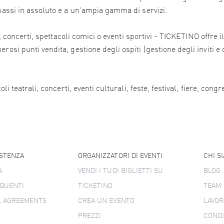
 bassi in assoluto e a un'ampia gamma di servizi.
ali, concerti, spettacoli comici o eventi sportivi - TICKETINO offr
osi punti vendita, gestione degli ospiti (gestione degli inviti e 
i teatrali, concerti, eventi culturali, feste, festival, fiere, congr
ISTENZA
ORGANIZZATORI DI EVENTI
CHI S
A
VENDI I TUOI BIGLIETTI SU
BLOG
QUENTI
TICKETINO
TEAM
L AGREEMENTS
CREA UN EVENTO
LAVOR
PREZZI
CONDI