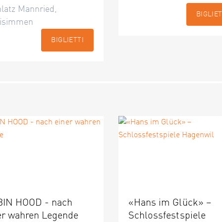
latz Mannried,
BIGLIET
isimmen
BIGLIETTI
IN HOOD - nach
«Hans im Glück» –
er wahren Legende
Schlossfestspiele