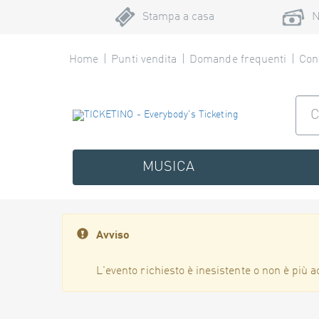
Stampa a casa
N
Home
Punti vendita
Domande frequenti
Cont
MUSICA
Avviso
L'evento richiesto è inesistente o non è più a