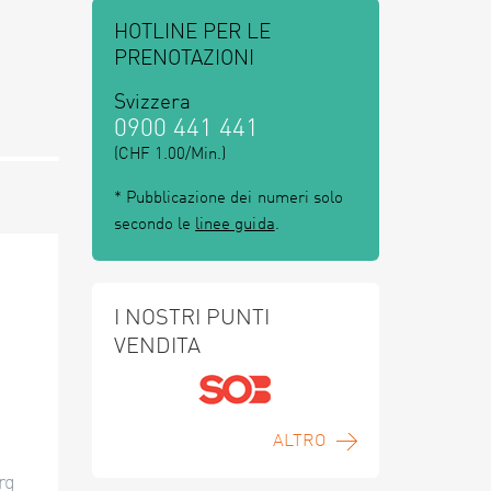
HOTLINE PER LE
PRENOTAZIONI
Svizzera
0900 441 441
(CHF 1.00/Min.)
* Pubblicazione dei numeri solo
secondo le
linee guida
.
I NOSTRI PUNTI
VENDITA
ALTRO
rg