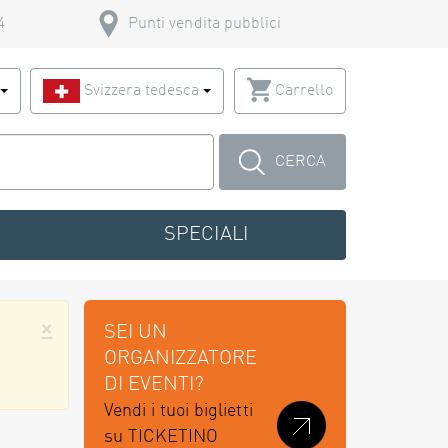
4
Punti vendita pubblici
o
Svizzera tedesca
Carrello
CERCA
SPECIALI
×
SEI UN
ORGANIZZATORE
DI EVENTI?
Vendi i tuoi biglietti
su TICKETINO