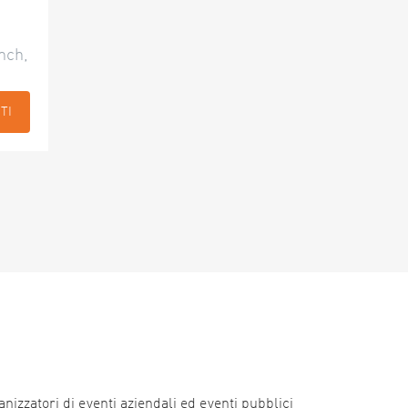
nch,
TI
nizzatori di eventi aziendali ed eventi pubblici