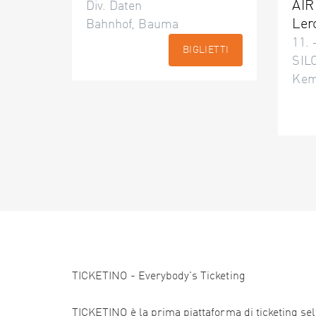
AIR
Div. Daten
Ler
Bahnhof, Bauma
11. 
BIGLIETTI
SILO
Kem
TICKETINO - Everybody's Ticketing
TICKETINO è la prima piattaforma di ticketing self 