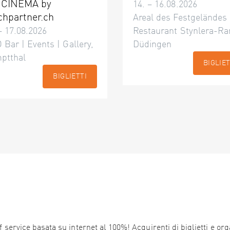
 CINÉMA by
14. – 16.08.2026
chpartner.ch
Areal des Festgeländes
– 17.08.2026
Restaurant Stynlera-Ra
 Bar | Events | Gallery,
Düdingen
ptthal
BIGLIET
BIGLIETTI
service basata su internet al 100%! Acquirenti di biglietti e orga