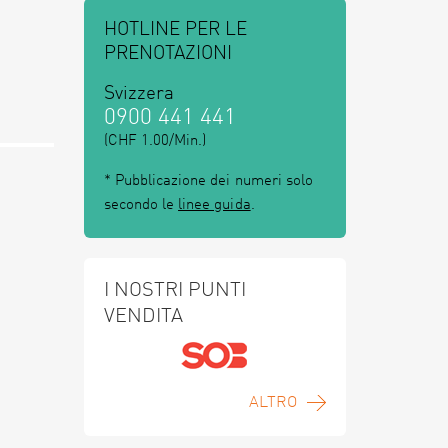
HOTLINE PER LE
PRENOTAZIONI
Svizzera
0900 441 441
(CHF 1.00/Min.)
* Pubblicazione dei numeri solo
secondo le
linee guida
.
I NOSTRI PUNTI
VENDITA
ALTRO