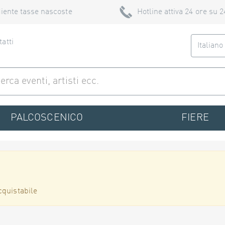
iente tasse nascoste
Hotline attiva 24 ore su 2
atti
Italian
PALCOSCENICO
FIERE
cquistabile