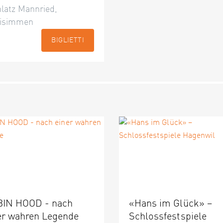
latz Mannried,
isimmen
BIGLIETTI
IN HOOD - nach
«Hans im Glück» –
er wahren Legende
Schlossfestspiele