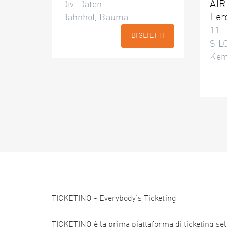
AIR
Div. Daten
Ler
Bahnhof, Bauma
11. 
BIGLIETTI
SILO
Kem
TICKETINO - Everybody's Ticketing
TICKETINO è la prima piattaforma di ticketing self 