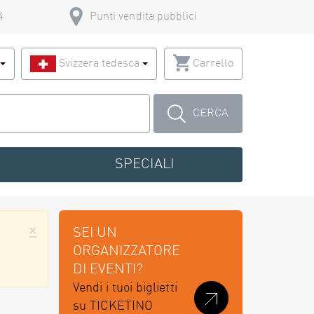
4
Punti vendita pubblici
o
Svizzera tedesca
Carrello
CERCA
SPECIALI
×
SEI UN
ORGANIZZATORE
DI EVENTI?
Vendi i tuoi biglietti
su TICKETINO