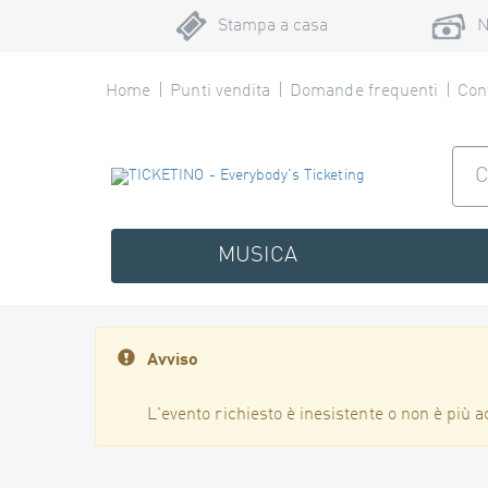
Stampa a casa
N
Home
Punti vendita
Domande frequenti
Cont
MUSICA
Avviso
L'evento richiesto è inesistente o non è più a