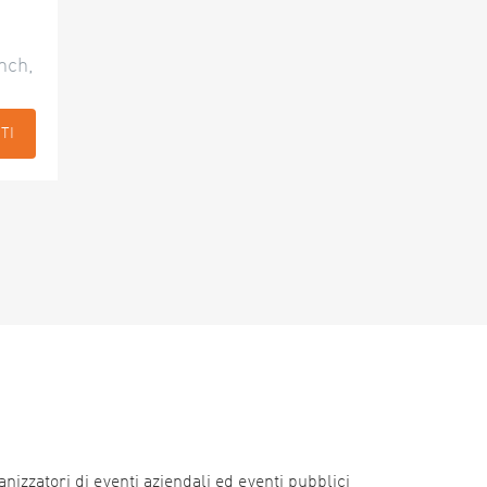
nch,
TI
nizzatori di eventi aziendali ed eventi pubblici