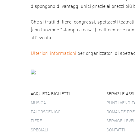
dispongono di vantaggi unici grazie ai prezzi più
Che si tratti di fiere, congressi, spettacoli teatr
(con funzione "stampa a casa"), call center e numer
all'evento.
Ulteriori informazioni
per organizzatori di spettacol
ACQUISTA BIGLIETTI
SERVIZI E ASS
MUSICA
PUNTI VENDIT
PALCOSCENICO
DOMANDE FRE
FIERE
SERVICE LEVE
SPECIALI
CONTATTI