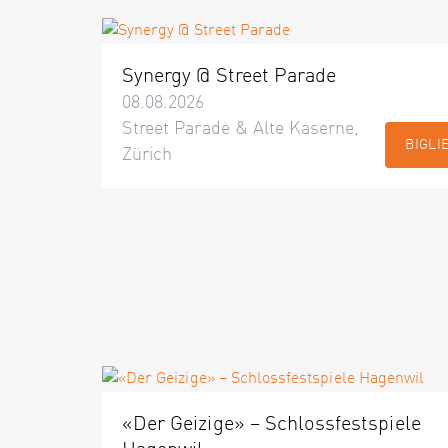
Synergy @ Street Parade
08.08.2026
Street Parade & Alte Kaserne,
BIGLI
Zürich
«Der Geizige» – Schlossfestspiele