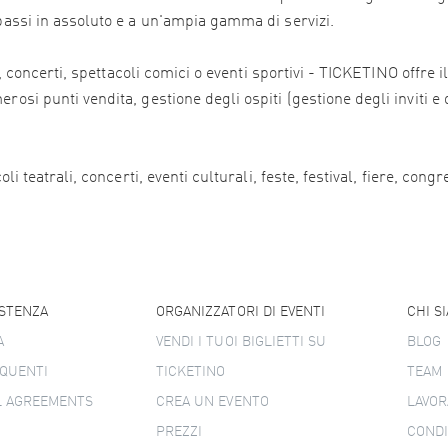
 bassi in assoluto e a un'ampia gamma di servizi.
ali, concerti, spettacoli comici o eventi sportivi - TICKETINO offr
osi punti vendita, gestione degli ospiti (gestione degli inviti e 
i teatrali, concerti, eventi culturali, feste, festival, fiere, congr
ISTENZA
ORGANIZZATORI DI EVENTI
CHI S
A
VENDI I TUOI BIGLIETTI SU
BLOG
QUENTI
TICKETINO
TEAM
L AGREEMENTS
CREA UN EVENTO
LAVOR
PREZZI
CONDI