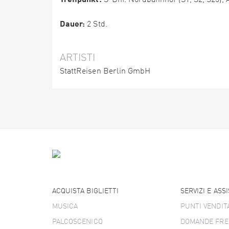
S-Bhf. Nordbahnhof (S1, S2, S25)
Dauer:
2 Std.
ARTISTI
StattReisen Berlin GmbH
ACQUISTA BIGLIETTI
SERVIZI E ASS
MUSICA
PUNTI VENDIT
PALCOSCENICO
DOMANDE FRE