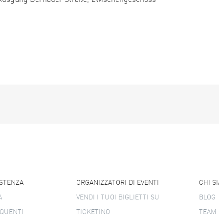
, Ausgang Bernauer Straße, Zwischengeschoss
ISTENZA
ORGANIZZATORI DI EVENTI
CHI S
A
VENDI I TUOI BIGLIETTI SU
BLOG
QUENTI
TICKETINO
TEAM