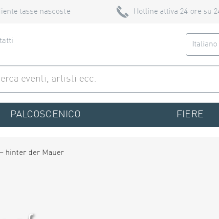
iente tasse nascoste
Hotline attiva 24 ore su 2
atti
Italian
PALCOSCENICO
FIERE