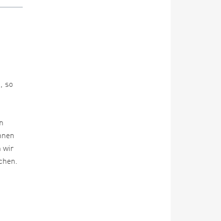
, so
in
nnen
 wir
chen.