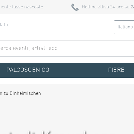
iente tasse nascoste
Hotline attiva 24 ore su 2
atti
Italian
PALCOSCENICO
FIERE