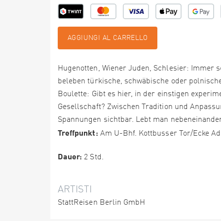
AGGIUNGI AL CARRELLO
Hugenotten, Wiener Juden, Schlesier: Immer s
beleben türkische, schwäbische oder polnisch
Boulette: Gibt es hier, in der einstigen exper
Gesellschaft? Zwischen Tradition und Anpassun
Spannungen sichtbar. Lebt man nebeneinander h
Treffpunkt:
Am U-Bhf. Kottbusser Tor/Ecke Adm
Dauer:
2 Std.
ARTISTI
StattReisen Berlin GmbH