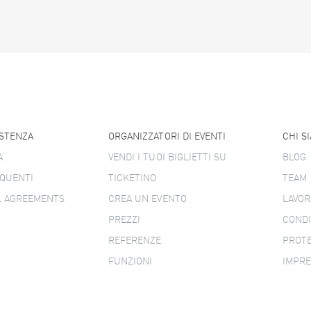
ISTENZA
ORGANIZZATORI DI EVENTI
CHI S
A
VENDI I TUOI BIGLIETTI SU
BLOG
QUENTI
TICKETINO
TEAM
L AGREEMENTS
CREA UN EVENTO
LAVOR
PREZZI
CONDI
REFERENZE
PROTE
FUNZIONI
IMPR