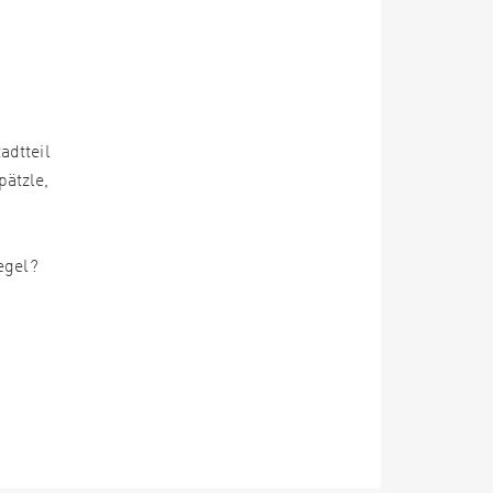
adtteil
pätzle,
egel?