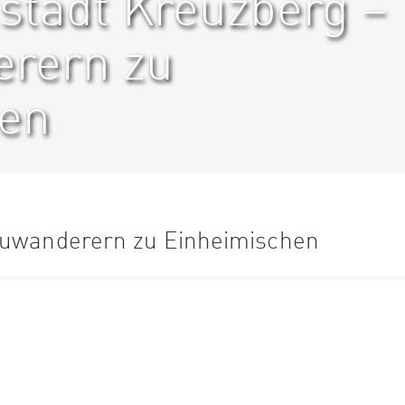
tstadt Kreuzberg –
erern zu
hen
 Zuwanderern zu Einheimischen