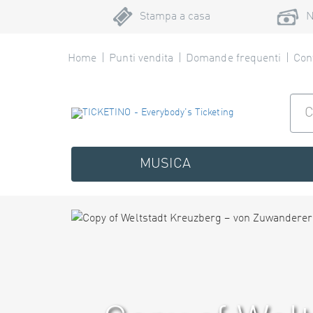
Stampa a casa
N
Home
Punti vendita
Domande frequenti
Cont
MUSICA