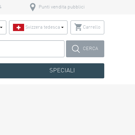
4
Punti vendita pubblici
o
Svizzera tedesca
Carrello
CERCA
SPECIALI