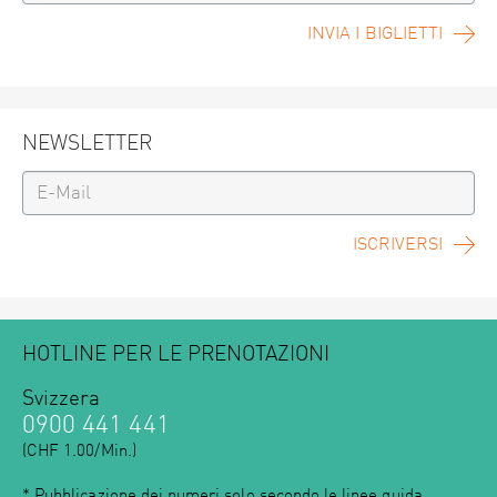
INVIA I BIGLIETTI
NEWSLETTER
ISCRIVERSI
HOTLINE PER LE PRENOTAZIONI
Svizzera
0900 441 441
(CHF 1.00/Min.)
* Pubblicazione dei numeri solo secondo le
linee guida
.