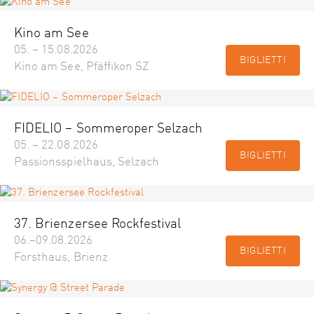
Kino am See
05. – 15.08.2026
BIGLIETTI
Kino am See, Pfäffikon SZ
FIDELIO – Sommeroper Selzach
05. – 22.08.2026
BIGLIETTI
Passionsspielhaus, Selzach
37. Brienzersee Rockfestival
06.–09.08.2026
BIGLIETTI
Forsthaus, Brienz