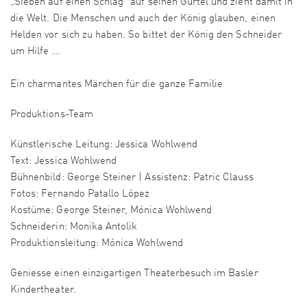
„Sieben auf einen Schlag“ auf seinen Gürtel und zieht damit in
die Welt. Die Menschen und auch der König glauben, einen
Helden vor sich zu haben. So bittet der König den Schneider
um Hilfe ...
Ein charmantes Märchen für die ganze Familie
Produktions-Team
Künstlerische Leitung: Jessica Wohlwend
Text: Jessica Wohlwend
Bühnenbild: George Steiner | Assistenz: Patric Clauss
Fotos: Fernando Patallo López
Kostüme: George Steiner, Mónica Wohlwend
Schneiderin: Monika Antolik
Produktionsleitung: Mónica Wohlwend
Geniesse einen einzigartigen Theaterbesuch im Basler
Kindertheater.