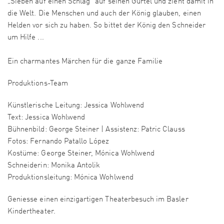
„Sieben auf einen Schlag“ auf seinen Gürtel und zieht damit in
die Welt. Die Menschen und auch der König glauben, einen
Helden vor sich zu haben. So bittet der König den Schneider
um Hilfe ...
Ein charmantes Märchen für die ganze Familie
Produktions-Team
Künstlerische Leitung: Jessica Wohlwend
Text: Jessica Wohlwend
Bühnenbild: George Steiner | Assistenz: Patric Clauss
Fotos: Fernando Patallo López
Kostüme: George Steiner, Mónica Wohlwend
Schneiderin: Monika Antolik
Produktionsleitung: Mónica Wohlwend
Geniesse einen einzigartigen Theaterbesuch im Basler
Kindertheater.