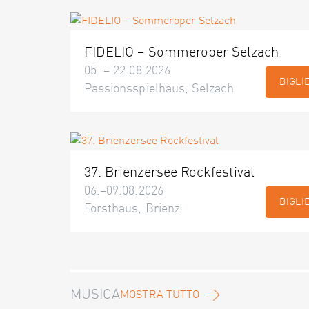
FIDELIO – Sommeroper Selzach
05. – 22.08.2026
BIGLI
Passionsspielhaus, Selzach
37. Brienzersee Rockfestival
06.–09.08.2026
BIGLI
Forsthaus, Brienz
MUSICA
MOSTRA TUTTO