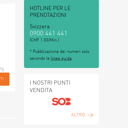
HOTLINE PER LE
PRENOTAZIONI
Svizzera
0900 441 441
(CHF 1.00/Min.)
* Pubblicazione dei numeri solo
secondo le
linee guida
.
rg
TI
I NOSTRI PUNTI
VENDITA
ALTRO