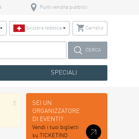
4
Punti vendita pubblici
o
Svizzera tedesca
Carrello
CERCA
SPECIALI
×
SEI UN
ORGANIZZATORE
DI EVENTI?
Vendi i tuoi biglietti
su TICKETINO