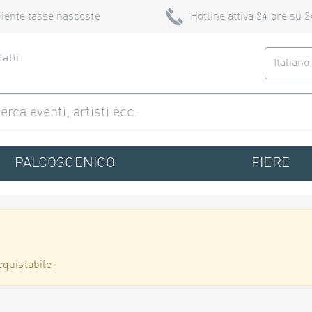
iente tasse nascoste
Hotline attiva 24 ore su 2
atti
Italian
PALCOSCENICO
FIERE
cquistabile