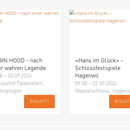
IN HOOD - nach
«Hans im Glück» –
er wahren Legende
Schlossfestspiele
Hagenwil
8 – 05.09.2026
osshof Falkenstein,
09.08 – 02.09.2026
dergösgen
Wasserschloss, Hagenw
BIGLIETTI
BIGLIET