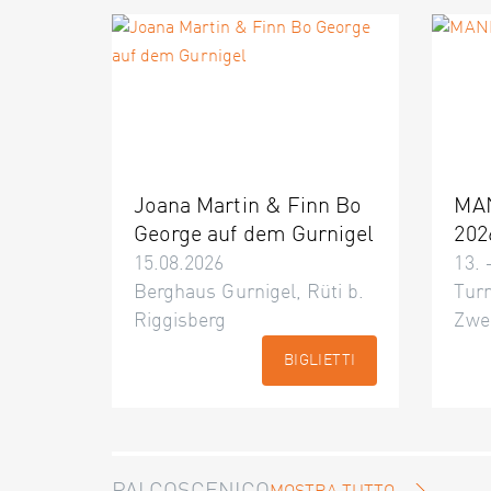
Joana Martin & Finn Bo
MA
George auf dem Gurnigel
202
15.08.2026
13. 
Berghaus Gurnigel, Rüti b.
Turn
Riggisberg
Zwe
BIGLIETTI