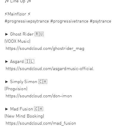
🎶 Line Up 🎶
⚡️Mainfloor ⚡️
#progressivepsytrance #progressivetrance #psytrance
► Ghost Rider 🇷🇺
(VOOX Music)
https://soundcloud.com/ghostrider_mag
► Asgard 🇮🇱
https://soundcloud.com/asgardmusic-official
► Simply Simon 🇨🇭
(Progvision)
https://soundcloud.com/don-imon
► Mad Fusion 🇨🇭
(New Mind Booking)
https://soundcloud.com/mad_fusion