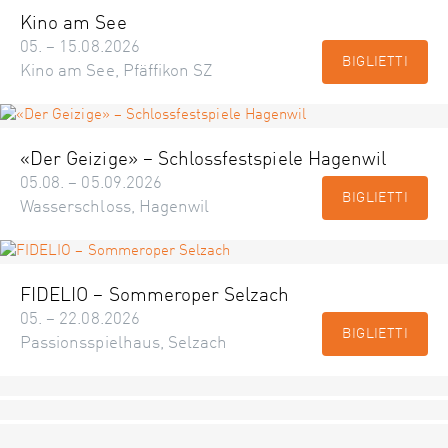
Kino am See
05. – 15.08.2026
BIGLIETTI
Kino am See, Pfäffikon SZ
«Der Geizige» – Schlossfestspiele Hagenwil
05.08. – 05.09.2026
BIGLIETTI
Wasserschloss, Hagenwil
FIDELIO – Sommeroper Selzach
05. – 22.08.2026
BIGLIETTI
Passionsspielhaus, Selzach