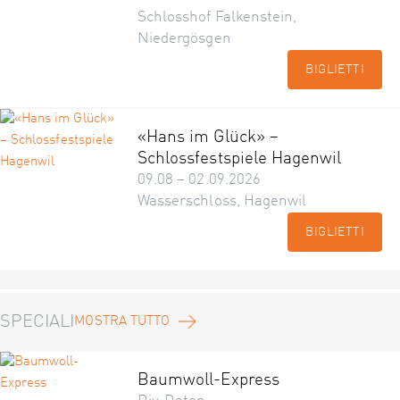
Schlosshof Falkenstein,
Niedergösgen
BIGLIETTI
«Hans im Glück» –
Schlossfestspiele Hagenwil
09.08 – 02.09.2026
Wasserschloss, Hagenwil
BIGLIETTI
SPECIALI
MOSTRA TUTTO
Baumwoll-Express