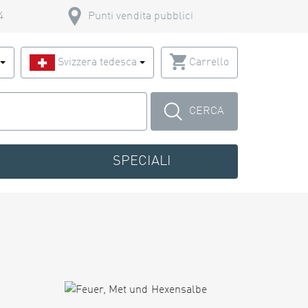
4
Punti vendita pubblici
o
Svizzera tedesca
Carrello
CERCA
SPECIALI