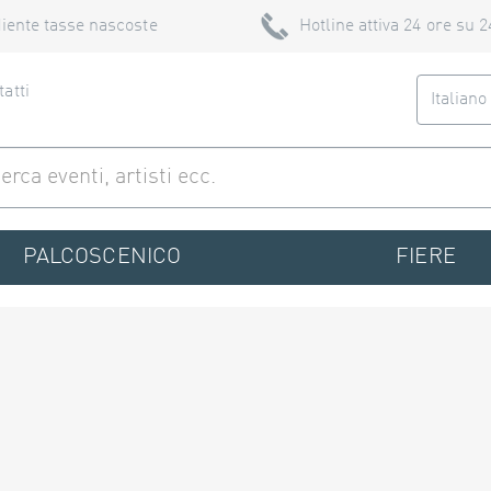
iente tasse nascoste
Hotline attiva 24 ore su 2
atti
Italian
PALCOSCENICO
FIERE