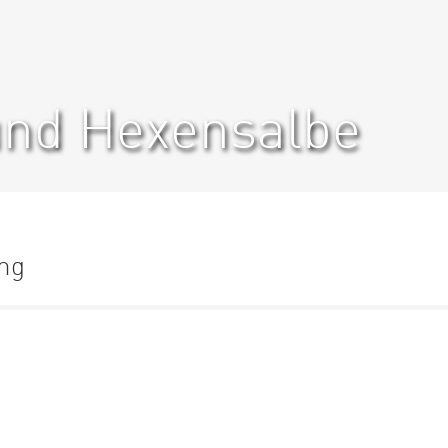
und Hexensalbe
ung